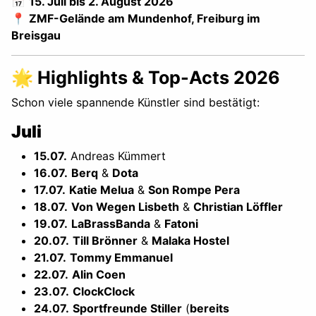
📅
15. Juli bis 2. August 2026
📍
ZMF-Gelände am Mundenhof, Freiburg im
Breisgau
🌟 Highlights & Top-Acts 2026
Schon viele spannende Künstler sind bestätigt:
Juli
15.07.
Andreas Kümmert
16.07.
Berq
&
Dota
17.07.
Katie Melua
&
Son Rompe Pera
18.07.
Von Wegen Lisbeth
&
Christian Löffler
19.07.
LaBrassBanda
&
Fatoni
20.07.
Till Brönner
&
Malaka Hostel
21.07.
Tommy Emmanuel
22.07.
Alin Coen
23.07.
ClockClock
24.07.
Sportfreunde Stiller
(
bereits