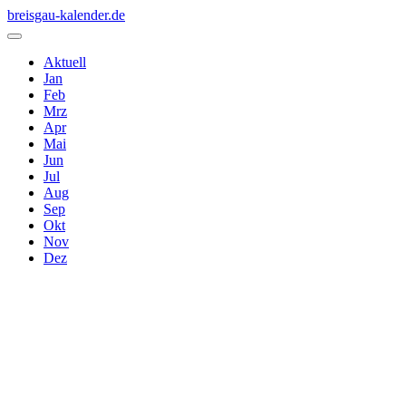
breisgau-kalender.de
Aktuell
Jan
Feb
Mrz
Apr
Mai
Jun
Jul
Aug
Sep
Okt
Nov
Dez