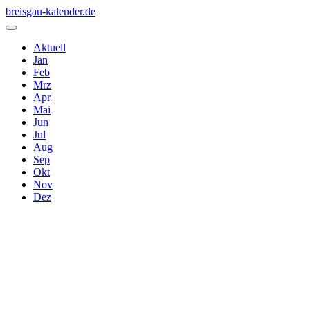
breisgau-kalender.de
Aktuell
Jan
Feb
Mrz
Apr
Mai
Jun
Jul
Aug
Sep
Okt
Nov
Dez